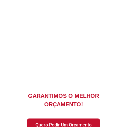
Na Macrol Empilhadeiras, oferecemos
soluções completas em locação de
empilhadeiras para atender às
necessidades da sua empresa nos estados
do Rio de Janeiro e Espírito Santo. Com
mais de 30 anos de experiência no
mercado, somos especialistas em fornecer
equipamentos de alta performance, que
garantem eficiência e segurança nas suas
operações logísticas e industriais.
GARANTIMOS O MELHOR
ORÇAMENTO!
Quero Pedir Um Orçamento