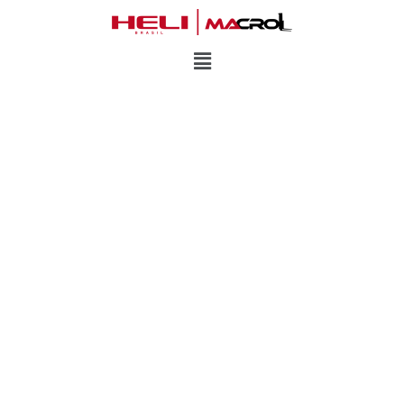
ALUGUEL DE
EMPILHADEIRAS
Locação de Empilhadeiras com Mais de 30
Anos de Expertise no Rio de Janeiro e
Espírito Santo