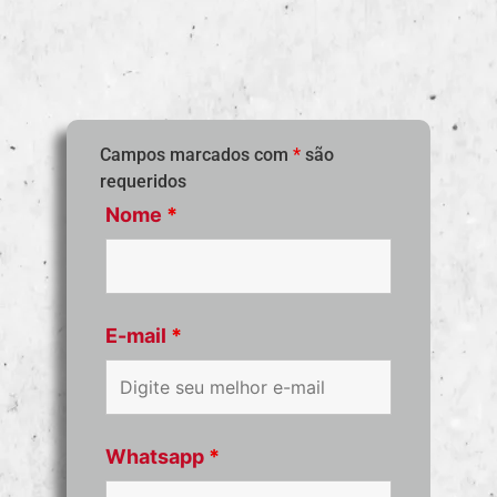
Campos marcados com
*
são
requeridos
Nome
*
E-mail
*
Whatsapp
*