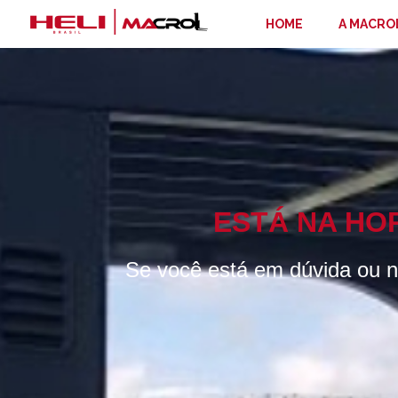
HOME
A MACRO
ESTÁ NA HO
Se você está em dúvida ou nã