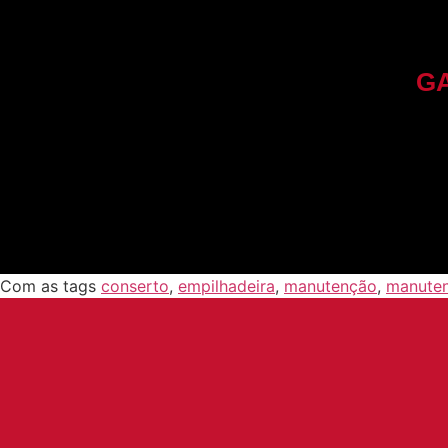
G
Com as tags
conserto
,
empilhadeira
,
manutenção
,
manuten