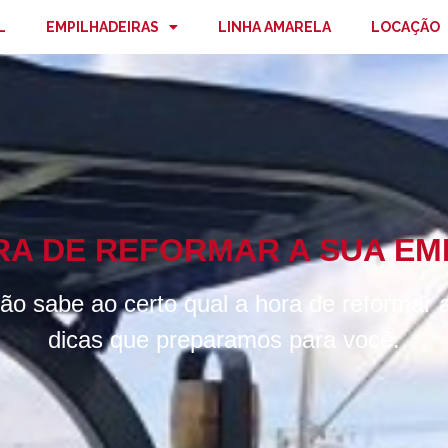
L
EMPILHADEIRAS
LINHA AMARELA
LOCAÇÃO
RA DE REFORMAR A SUA EM
o sabe ao certo qual a hora de reformar a
dicas que preparamos para você.